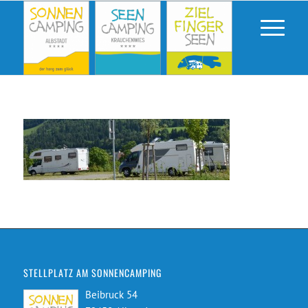
STELLPLATZ AM SONNENCAMPING
Beibruck 54